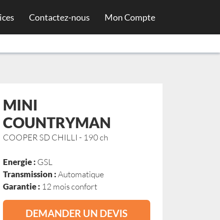
ices
Contactez-nous
Mon Compte
MINI
COUNTRYMAN
COOPER SD CHILLI - 190 ch
Energie :
GSL
Transmission :
Automatique
Garantie :
12 mois confort
DEMANDER UN DEVIS