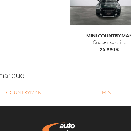
MINI COUNTRYMA
cooper sd chill...
25 990 €
a marque
COUNTRYMAN
MINI