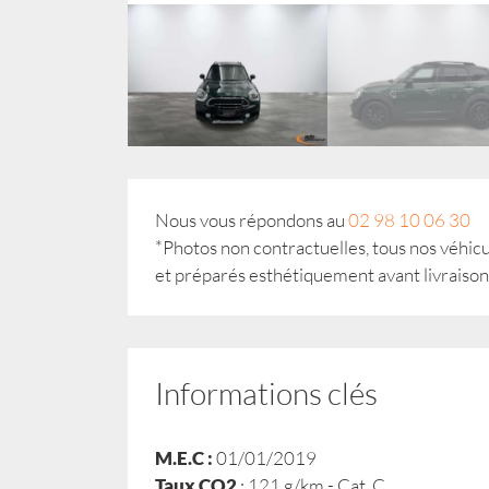
Nous vous répondons au
02 98 10 06 30
*Photos non contractuelles, tous nos véh
et préparés esthétiquement avant livraison
Informations clés
M.E.C :
01/01/2019
Taux CO2
: 121 g/km - Cat. C