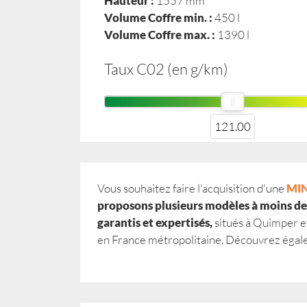
Hauteur :
1557 mm
Volume Coffre min. :
450 l
Volume Coffre max. :
1390 l
Taux C02 (en g/km)
121.00
Vous souhaitez faire l'acquisition d'une
MI
proposons plusieurs modèles à moins d
garantis et expertisés,
situés à Quimper et
en France métropolitaine. Découvrez éga