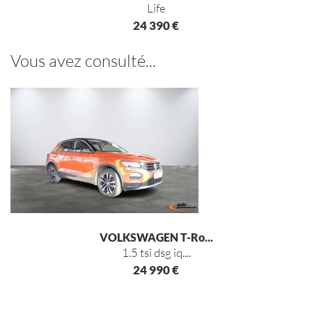
life
24 390 €
Vous avez consulté...
VOLKSWAGEN T-Ro...
1.5 tsi dsg iq....
24 990 €