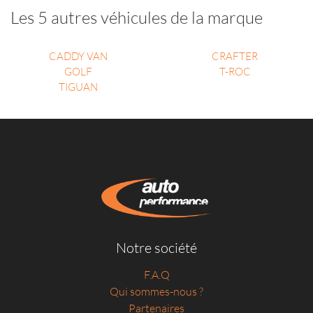
Les 5 autres véhicules de la marque
CADDY VAN
CRAFTER
GOLF
T-ROC
TIGUAN
Notre société
F.A.Q
Qui sommes-nous ?
Partenaires